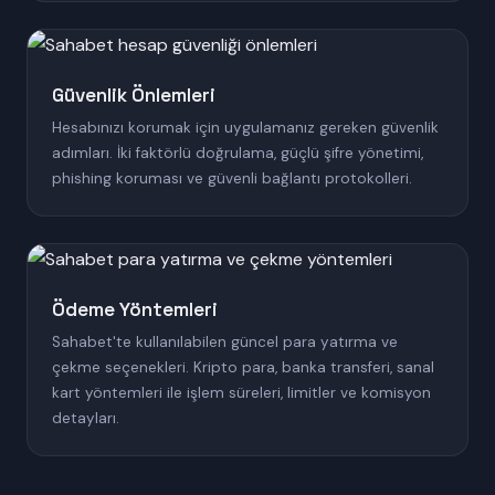
Güvenlik Önlemleri
Hesabınızı korumak için uygulamanız gereken güvenlik
adımları. İki faktörlü doğrulama, güçlü şifre yönetimi,
phishing koruması ve güvenli bağlantı protokolleri.
Ödeme Yöntemleri
Sahabet'te kullanılabilen güncel para yatırma ve
çekme seçenekleri. Kripto para, banka transferi, sanal
kart yöntemleri ile işlem süreleri, limitler ve komisyon
detayları.