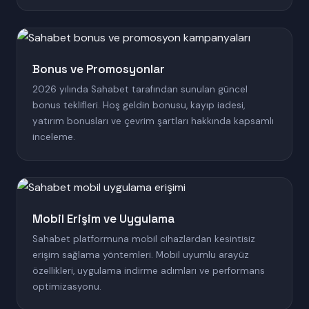
Bonus ve Promosyonlar
2026 yılında Sahabet tarafından sunulan güncel
bonus teklifleri. Hoş geldin bonusu, kayıp iadesi,
yatırım bonusları ve çevrim şartları hakkında kapsamlı
inceleme.
Mobil Erişim ve Uygulama
Sahabet platformuna mobil cihazlardan kesintisiz
erişim sağlama yöntemleri. Mobil uyumlu arayüz
özellikleri, uygulama indirme adımları ve performans
optimizasyonu.