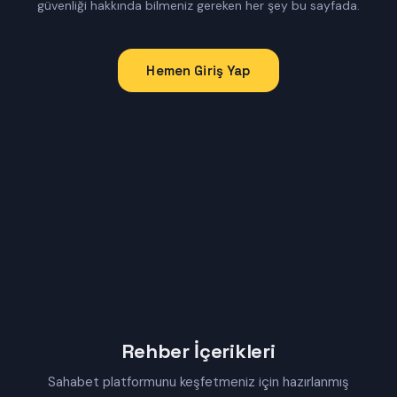
güvenliği hakkında bilmeniz gereken her şey bu sayfada.
Hemen Giriş Yap
Rehber İçerikleri
Sahabet platformunu keşfetmeniz için hazırlanmış