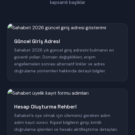
kapsamlı başlıklar
Güncel Giriş Adresi
Sahabet 2026 yılı güncel giriş adresini bulmanın en
güvenli yolları. Domain değişiklikleri, erişim
engellemeleri sonrası alternatif linkler ve adres
doğrulama yöntemleri hakkında detaylı bilgiler.
Hesap Oluşturma Rehberi
Sahabet'e üye olmak için izlemeniz gereken adım
adım kayıt süreci. Kişisel bilgilerin girişi, kimlik
doğrulama işlemleri ve hesabı aktifleştirme detayları.