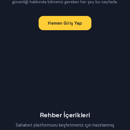
güvenliği hakkında bilmeniz gereken her şey bu sayfada.
Hemen Giriş Yap
Rehber İçerikleri
Sahabet platformunu keşfetmeniz için hazırlanmış