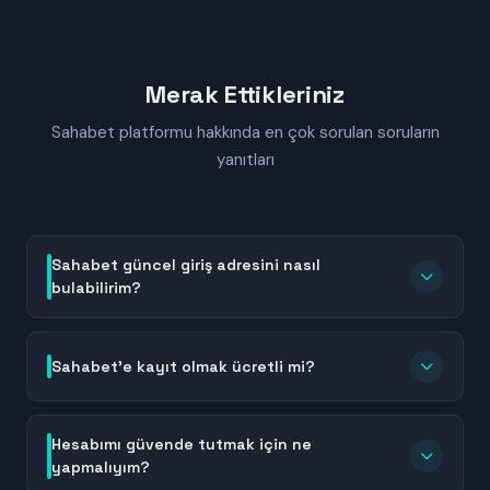
Merak Ettikleriniz
Sahabet platformu hakkında en çok sorulan soruların
yanıtları
Sahabet güncel giriş adresini nasıl
bulabilirim?
Sahabet güncel giriş adresini bulmak için bu sayfayı
yer imlerinize ekleyebilir veya Sahabet'in resmi
Sahabet'e kayıt olmak ücretli mi?
sosyal medya hesaplarını takip edebilirsiniz. Adres
değişiklikleri sırasında platform, kullanıcılarına
Hayır, Sahabet'e kayıt olmak tamamen ücretsizdir.
bilgilendirme mesajları gönderir. Ayrıca güncel linkler
Hesap oluşturma sürecinde herhangi bir ücret veya
Hesabımı güvende tutmak için ne
genellikle kısa süre içinde arama motorlarında da
ödeme talep edilmez. Temel kimlik bilgilerinizi girerek
yapmalıyım?
listelenir. Her zaman resmi ve doğrulanmış adresleri