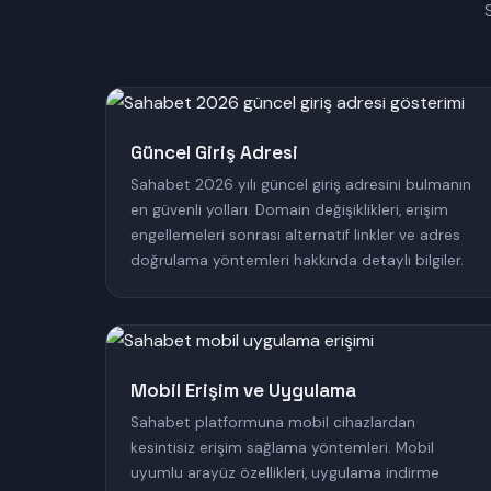
Güncel Giriş Adresi
Sahabet 2026 yılı güncel giriş adresini bulmanın
en güvenli yolları. Domain değişiklikleri, erişim
engellemeleri sonrası alternatif linkler ve adres
doğrulama yöntemleri hakkında detaylı bilgiler.
Mobil Erişim ve Uygulama
Sahabet platformuna mobil cihazlardan
kesintisiz erişim sağlama yöntemleri. Mobil
uyumlu arayüz özellikleri, uygulama indirme