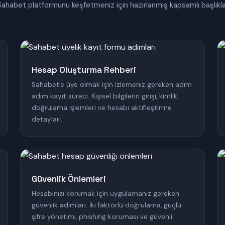
Sahabet platformunu keşfetmeniz için hazırlanmış kapsamlı başlıkla
Hesap Oluşturma Rehberi
Sahabet'e üye olmak için izlemeniz gereken adım
adım kayıt süreci. Kişisel bilgilerin girişi, kimlik
doğrulama işlemleri ve hesabı aktifleştirme
detayları.
Güvenlik Önlemleri
Hesabınızı korumak için uygulamanız gereken
güvenlik adımları. İki faktörlü doğrulama, güçlü
şifre yönetimi, phishing koruması ve güvenli