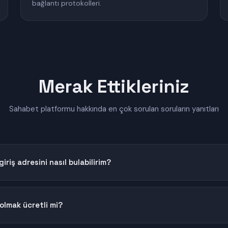
bağlantı protokolleri.
Merak Ettikleriniz
Sahabet platformu hakkında en çok sorulan soruların yanıtları
riş adresini nasıl bulabilirim?
iriş adresini bulmak için bu sayfayı yer imlerinize ekleyebilir veya 
plarını takip edebilirsiniz. Adres değişiklikleri sırasında platform, ku
olmak ücretli mi?
sajları gönderir. Ayrıca güncel linkler genellikle kısa süre içinde ar
zaman resmi ve doğrulanmış adresleri tercih ederek güvenliğinizi sağla