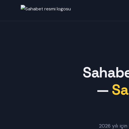
Sahabe
—
Sa
2026 yılı içi