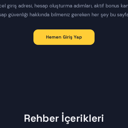
el giriş adresi, hesap oluşturma adımları, aktif bonus k
ap güvenliği hakkında bilmeniz gereken her şey bu sayf
Hemen Giriş Yap
Rehber İçerikleri