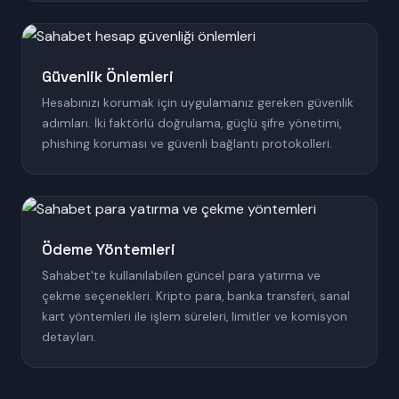
Güvenlik Önlemleri
Hesabınızı korumak için uygulamanız gereken güvenlik
adımları. İki faktörlü doğrulama, güçlü şifre yönetimi,
phishing koruması ve güvenli bağlantı protokolleri.
Ödeme Yöntemleri
Sahabet'te kullanılabilen güncel para yatırma ve
çekme seçenekleri. Kripto para, banka transferi, sanal
kart yöntemleri ile işlem süreleri, limitler ve komisyon
detayları.