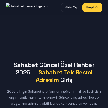
Giriş Yap
Kayıt Ol
Sahabet Güncel Özel Rehber
2026 —
Sahabet Tek Resmi
Adresim
Giriş
2026 yılı için Sahabet platformuna güvenli, hızlı ve kesintisiz
erişim sağlamanın tam rehberi. Güncel giriş adresi, hesap
oluşturma adımları, aktif bonus kampanyaları ve hesap