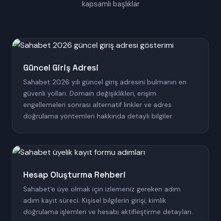
kapsamlı başlıklar
Güncel Giriş Adresi
Sahabet 2026 yılı güncel giriş adresini bulmanın en
güvenli yolları. Domain değişiklikleri, erişim
engellemeleri sonrası alternatif linkler ve adres
doğrulama yöntemleri hakkında detaylı bilgiler.
Hesap Oluşturma Rehberi
Sahabet'e üye olmak için izlemeniz gereken adım
adım kayıt süreci. Kişisel bilgilerin girişi, kimlik
doğrulama işlemleri ve hesabı aktifleştirme detayları.