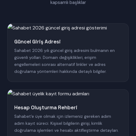
kapsamlı başlıklar
Güncel Giriş Adresi
Sahabet 2026 yılı güncel giriş adresini bulmanın en
güvenli yolları. Domain değişiklikleri, erişim
engellemeleri sonrası alternatif linkler ve adres
doğrulama yöntemleri hakkında detaylı bilgiler.
Hesap Oluşturma Rehberi
Sahabet'e üye olmak için izlemeniz gereken adım
adım kayıt süreci. Kişisel bilgilerin girişi, kimlik
doğrulama işlemleri ve hesabı aktifleştirme detayları.