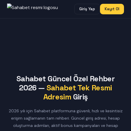
Giriş Yap
Kayıt Ol
Sahabet Güncel Özel Rehber
2026 —
Sahabet Tek Resmi
Adresim
Giriş
2026 yılı için Sahabet platformuna güvenli, hızlı ve kesintisiz
erişim sağlamanın tam rehberi. Güncel giriş adresi, hesap
oluşturma adımları, aktif bonus kampanyaları ve hesap