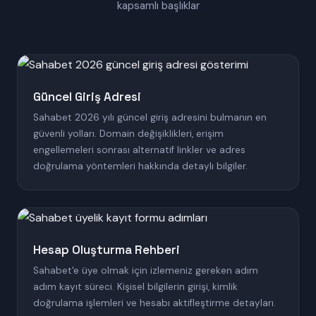
kapsamlı başlıklar
Güncel Giriş Adresi
Sahabet 2026 yılı güncel giriş adresini bulmanın en
güvenli yolları. Domain değişiklikleri, erişim
engellemeleri sonrası alternatif linkler ve adres
doğrulama yöntemleri hakkında detaylı bilgiler.
Hesap Oluşturma Rehberi
Sahabet'e üye olmak için izlemeniz gereken adım
adım kayıt süreci. Kişisel bilgilerin girişi, kimlik
doğrulama işlemleri ve hesabı aktifleştirme detayları.