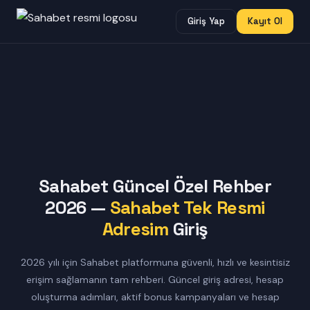
Giriş Yap
Kayıt Ol
Sahabet Güncel Özel Rehber
2026 —
Sahabet Tek Resmi
Adresim
Giriş
2026 yılı için Sahabet platformuna güvenli, hızlı ve kesintisiz
erişim sağlamanın tam rehberi. Güncel giriş adresi, hesap
oluşturma adımları, aktif bonus kampanyaları ve hesap