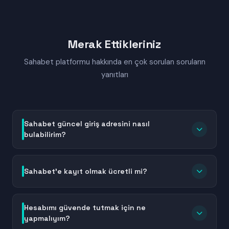
Merak Ettikleriniz
Sahabet platformu hakkında en çok sorulan soruların
yanıtları
Sahabet güncel giriş adresini nasıl
bulabilirim?
Sahabet güncel giriş adresini bulmak için bu sayfayı
yer imlerinize ekleyebilir veya Sahabet'in resmi
Sahabet'e kayıt olmak ücretli mi?
sosyal medya hesaplarını takip edebilirsiniz. Adres
değişiklikleri sırasında platform, kullanıcılarına
Hayır, Sahabet'e kayıt olmak tamamen ücretsizdir.
bilgilendirme mesajları gönderir. Ayrıca güncel linkler
Hesap oluşturma sürecinde herhangi bir ücret veya
Hesabımı güvende tutmak için ne
genellikle kısa süre içinde arama motorlarında da
ödeme talep edilmez. Temel kimlik bilgilerinizi girerek
yapmalıyım?
listelenir. Her zaman resmi ve doğrulanmış adresleri