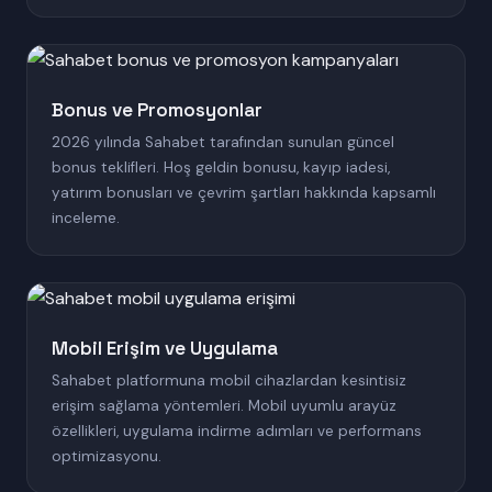
Bonus ve Promosyonlar
2026 yılında Sahabet tarafından sunulan güncel
bonus teklifleri. Hoş geldin bonusu, kayıp iadesi,
yatırım bonusları ve çevrim şartları hakkında kapsamlı
inceleme.
Mobil Erişim ve Uygulama
Sahabet platformuna mobil cihazlardan kesintisiz
erişim sağlama yöntemleri. Mobil uyumlu arayüz
özellikleri, uygulama indirme adımları ve performans
optimizasyonu.