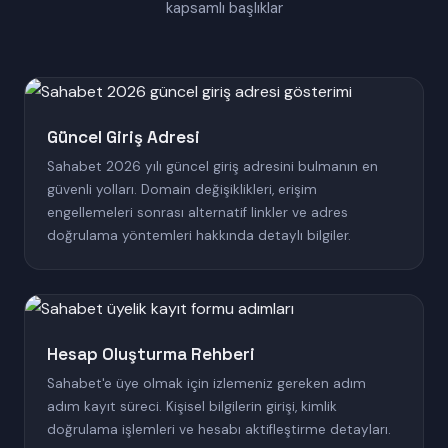
kapsamlı başlıklar
Güncel Giriş Adresi
Sahabet 2026 yılı güncel giriş adresini bulmanın en
güvenli yolları. Domain değişiklikleri, erişim
engellemeleri sonrası alternatif linkler ve adres
doğrulama yöntemleri hakkında detaylı bilgiler.
Hesap Oluşturma Rehberi
Sahabet'e üye olmak için izlemeniz gereken adım
adım kayıt süreci. Kişisel bilgilerin girişi, kimlik
doğrulama işlemleri ve hesabı aktifleştirme detayları.