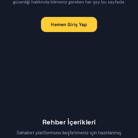
güvenliği hakkında bilmeniz gereken her şey bu sayfada.
Hemen Giriş Yap
Rehber İçerikleri
Sahabet platformunu keşfetmeniz için hazırlanmış