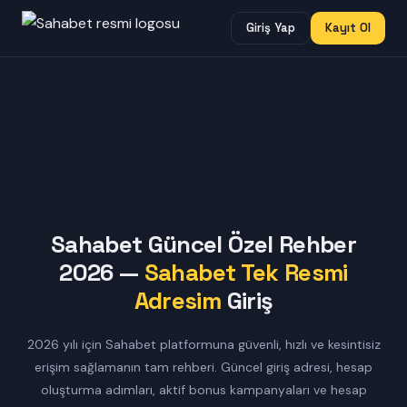
Giriş Yap
Kayıt Ol
Sahabet Güncel Özel Rehber
2026 —
Sahabet Tek Resmi
Adresim
Giriş
2026 yılı için Sahabet platformuna güvenli, hızlı ve kesintisiz
erişim sağlamanın tam rehberi. Güncel giriş adresi, hesap
oluşturma adımları, aktif bonus kampanyaları ve hesap