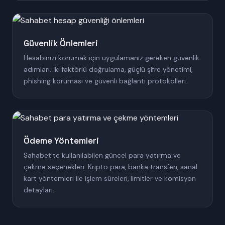
Güvenlik Önlemleri
Hesabınızı korumak için uygulamanız gereken güvenlik
adımları. İki faktörlü doğrulama, güçlü şifre yönetimi,
phishing koruması ve güvenli bağlantı protokolleri.
Ödeme Yöntemleri
Sahabet'te kullanılabilen güncel para yatırma ve
çekme seçenekleri. Kripto para, banka transferi, sanal
kart yöntemleri ile işlem süreleri, limitler ve komisyon
detayları.