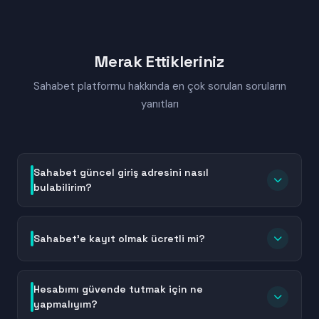
Merak Ettikleriniz
Sahabet platformu hakkında en çok sorulan soruların
yanıtları
Sahabet güncel giriş adresini nasıl
bulabilirim?
Sahabet güncel giriş adresini bulmak için bu sayfayı
yer imlerinize ekleyebilir veya Sahabet'in resmi
Sahabet'e kayıt olmak ücretli mi?
sosyal medya hesaplarını takip edebilirsiniz. Adres
değişiklikleri sırasında platform, kullanıcılarına
Hayır, Sahabet'e kayıt olmak tamamen ücretsizdir.
bilgilendirme mesajları gönderir. Ayrıca güncel linkler
Hesap oluşturma sürecinde herhangi bir ücret veya
Hesabımı güvende tutmak için ne
genellikle kısa süre içinde arama motorlarında da
ödeme talep edilmez. Temel kimlik bilgilerinizi girerek
yapmalıyım?
listelenir. Her zaman resmi ve doğrulanmış adresleri